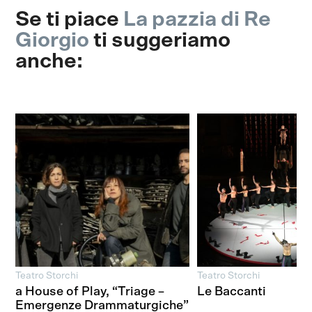
Se ti piace
La pazzia di Re
Giorgio
ti suggeriamo
anche:
Teatro Storchi
Teatro Storchi
a House of Play, “Triage –
Le Baccanti
Emergenze Drammaturgiche”