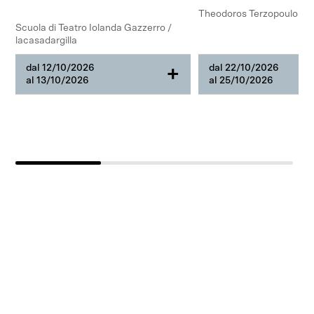
Theodoros Terzopoulos
Scuola di Teatro Iolanda Gazzerro /
lacasadargilla
dal 12/10/2026
dal 22/10/2026
+
al 13/10/2026
al 25/10/2026