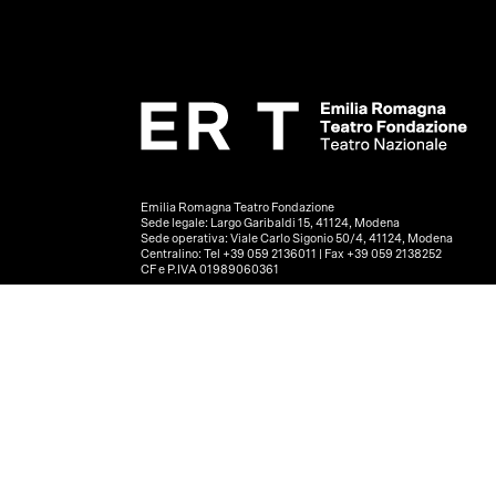
Emilia Romagna Teatro Fondazione
Sede legale: Largo Garibaldi 15, 41124, Modena
Sede operativa: Viale Carlo Sigonio 50/4, 41124, Modena
Centralino: Tel +39 059 2136011 | Fax +39 059 2138252
CF e P.IVA 01989060361
PRIVACY POLICY