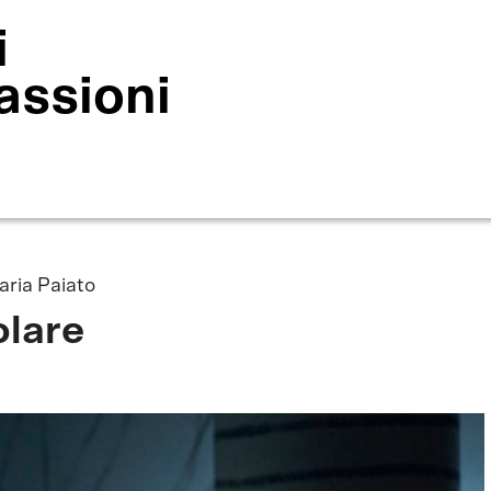
i
assioni
aria Paiato
colare