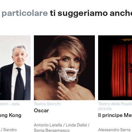
l particolare
ti suggeriamo anch
ioni – sala
Teatro Storchi
Teatro delle Passio
piccola
Oscar
ong Kong
Il principe M
Antonio Latella / Linda Dalisi /
 / Sandro
Alessandro Serra
Sonia Bergamasco