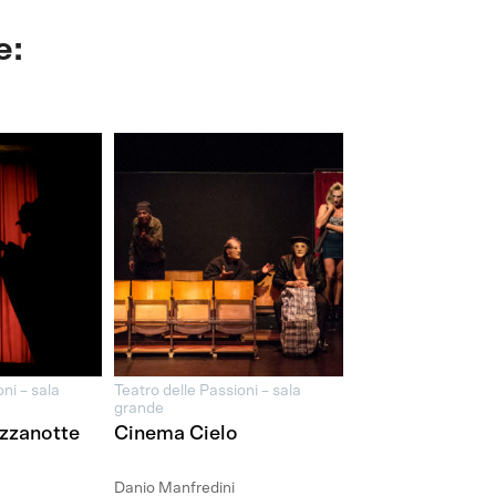
e:
ni – sala
Teatro delle Passioni – sala
grande
ezzanotte
Cinema Cielo
Danio Manfredini