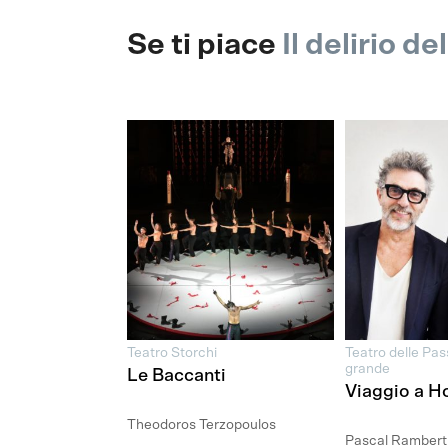
Se ti piace
Il delirio de
Teatro Storchi
Teatro delle Pass
grande
Le Baccanti
Viaggio a H
Theodoros Terzopoulos
Pascal Rambert