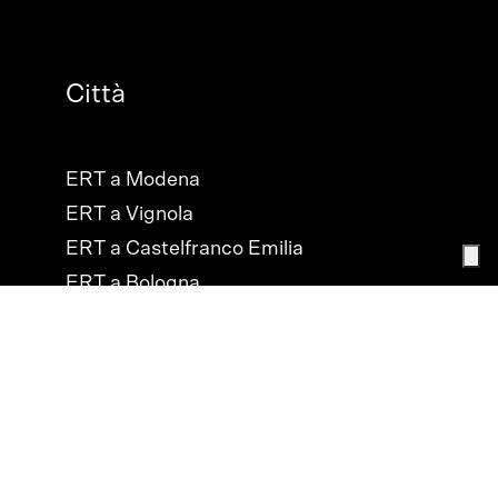
Città
ERT a Modena
ERT a Vignola
ERT a Castelfranco Emilia
ERT a Bologna
ERT a Cesena