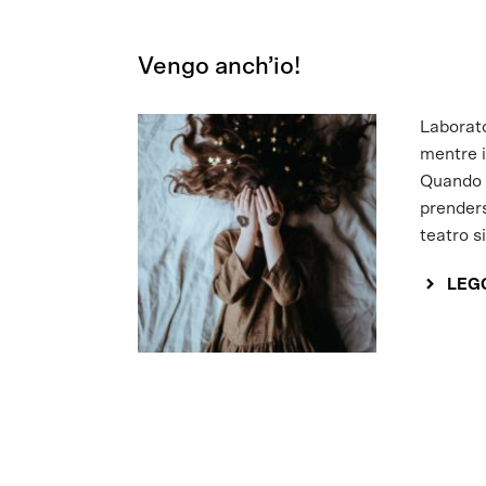
Vengo anch’io!
Laborato
mentre i
Quando s
prenders
teatro si
LEGG