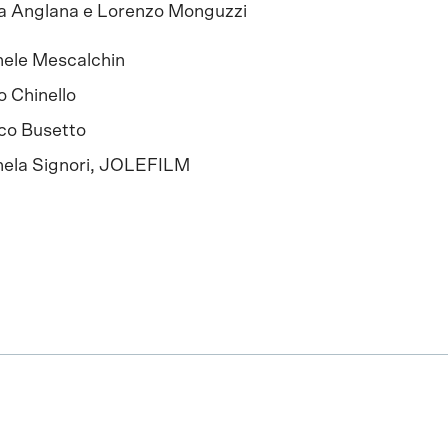
a Anglana e Lorenzo Monguzzi
ele Mescalchin
o Chinello
co Busetto
hela Signori, JOLEFILM