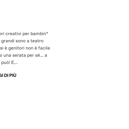
ri creativi per bambin*
 grandi sono a teatro
i è genitori non è facile
i una serata per sé... a
 può! E...
I DI PIÙ