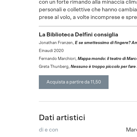
con un forte rimando alla minaccia clima
personali e collettive che hanno cambiato
prese al volo, a volte incomprese e spr
La Biblioteca Delfini consiglia
Jonathan Franzen,
E se smettessimo di fingere? Am
Einaudi 2020
Fernando Marchiori,
Mappa mondo: il teatro di Marco
Greta Thunberg,
Nessuno è troppo piccolo per fare 
Acquista a partire da 11,50
Dati artistici
di e con
Marc