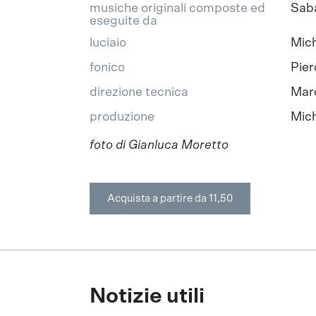
musiche originali composte ed
Sab
eseguite da
luciaio
Mich
fonico
Pier
direzione tecnica
Mar
produzione
Mic
foto di Gianluca Moretto
Acquista a partire da 11,50
Notizie utili