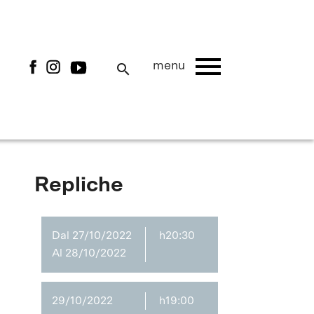
menu
menu
search
Repliche
Dal 27/10/2022
h20:30
Al 28/10/2022
29/10/2022
h19:00