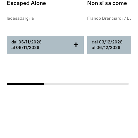
Escaped Alone
Non si sa come
lacasadargilla
Franco Branciaroli / Luigi 
dal 05/11/2026
dal 03/12/2026
+
al 08/11/2026
al 06/12/2026