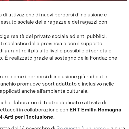
di attivazione di nuovi percorsi d’inclusione e
ssuto sociale delle ragazze e dei ragazzi con
ge realtà del privato sociale ed enti pubblici,
uti scolastici della provincia e con il supporto
garantire il più alto livello possibile di serietà e
o. È realizzato grazie al sostegno della Fondazione
re come i percorsi di inclusione già radicati e
tanchio promuove sport adattato e inclusivo nelle
applicati anche all’ambiente culturale.
io: laboratori di teatro dedicati e attività di
ttacoli in collaborazione con
ERT Emilia Romagna
i-Arti per l’inclusione
.
ritta del 14 novembre di
Se questo è un uomo
– a cura