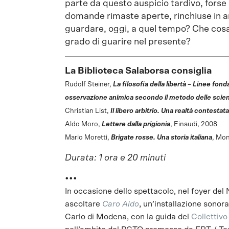
parte da questo auspicio tardivo, forse
domande rimaste aperte, rinchiuse in an
guardare, oggi, a quel tempo? Che cosa r
grado di guarire nel presente?
La Biblioteca Salaborsa consiglia
Rudolf Steiner,
La filosofia della libertà – Linee fo
osservazione animica secondo il metodo delle scien
Christian List,
Il libero arbitrio. Una realtà contestata
Aldo Moro,
Lettere dalla prigionia
, Einaudi, 2008
Mario Moretti,
Brigate rosse. Una storia italiana
, Mon
Durata: 1 ora e 20 minuti
•••
In occasione dello spettacolo, nel foyer del
ascoltare
Caro Aldo
, un’installazione sonor
Carlo di Modena, con la guida del
Collettiv