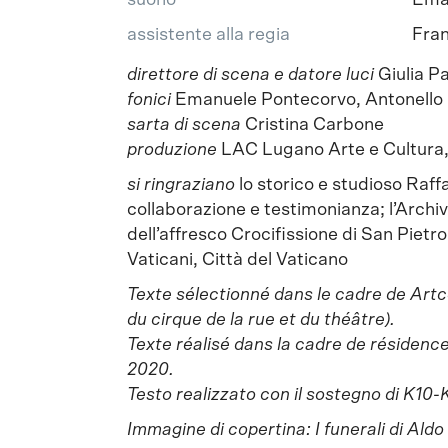
suono
Ema
assistente alla regia
Fran
direttore di scena e datore luci
Giulia P
fonici
Emanuele Pontecorvo, Antonello 
sarta di scena
Cristina Carbone
produzione
LAC Lugano Arte e Cultura,
si ringraziano
lo storico e studioso Raffa
collaborazione e testimonianza; l’Archiv
dell’affresco Crocifissione di San Pietr
Vaticani, Città del Vaticano
Texte sélectionné dans le cadre de Artc
du cirque de la rue et du théâtre).
Texte réalisé dans la cadre de résidenc
2020.
Testo realizzato con il sostegno di K10
Immagine di copertina: I funerali di Al