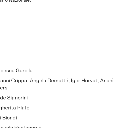
atro Nazionale.
cesca Garolla
anni Crippa, Angela Dematté, Igor Horvat, Anahì
ersi
de Signorini
herita Platé
i Biondi