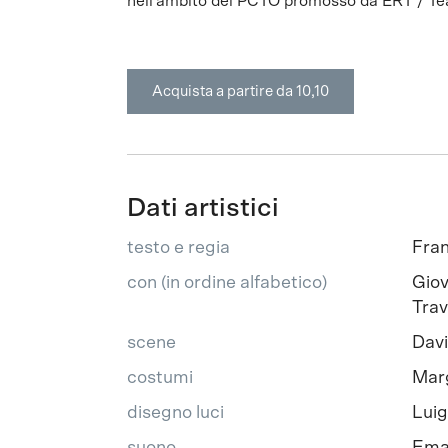
nell’ambito del PCTO promosso da ERT / Te
Acquista a partire da 10,10
Dati artistici
testo e regia
Fran
con (in ordine alfabetico)
Giov
Trav
scene
Davi
costumi
Marg
disegno luci
Luig