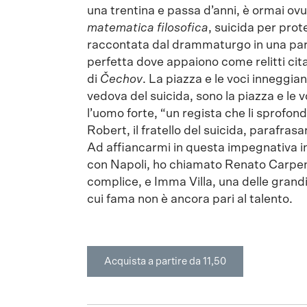
una trentina e passa d’anni, è ormai ov
matematica filosofica
, suicida per prot
raccontata dal drammaturgo in una par
perfetta dove appaiono come relitti citazi
di
Čechov
. La piazza e le voci inneggia
vedova del suicida, sono la piazza e le
l’uomo forte, “un regista che li sprofon
Robert, il fratello del suicida, parafra
Ad affiancarmi in questa impegnativa im
con Napoli, ho chiamato Renato Carpenti
complice, e Imma Villa, una delle grandi 
cui fama non è ancora pari al talento.
Acquista a partire da 11,50