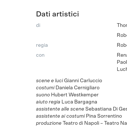
Dati artistici
di
Tho
Rob
regia
Robe
con
Rena
Paol
Luch
scene e luci
Gianni Carluccio
costumi
Daniela Cernigliaro
suono
Hubert Westkemper
aiuto regia
Luca Bargagna
assistente alle scene
Sebastiana Di Ge
assistente ai costumi
Pina Sorrentino
produzione
Teatro di Napoli – Teatro Naz