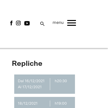
menu
menu
search
Repliche
Dal 16/12/2021
h20:30
Al 17/12/2021
18/12/2021
h19:00