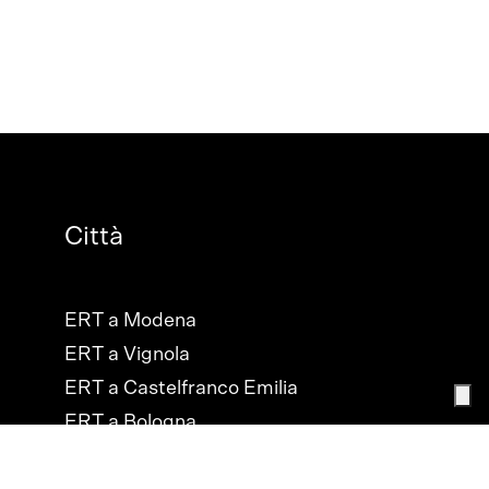
Città
ERT a Modena
ERT a Vignola
ERT a Castelfranco Emilia
ERT a Bologna
ERT a Cesena