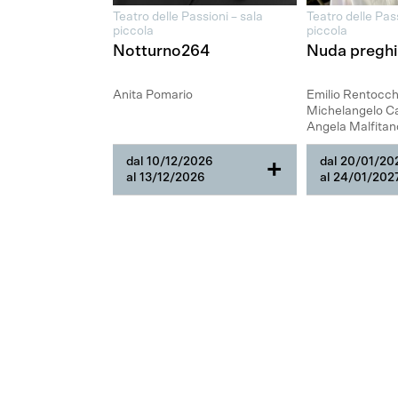
Teatro delle Passioni – sala
Teatro delle Pass
piccola
piccola
Notturno264
Nuda preghi
Anita Pomario
Emilio Rentocchi
Michelangelo C
Angela Malfitan
dal 10/12/2026
dal 20/01/20
+
al 13/12/2026
al 24/01/202