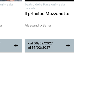
ni – sala
Teatro delle Passioni – sala
piccola
Il principe Mezzanotte
pa
Alessandro Serra
7
dal 06/02/2027
+
+
al 14/02/2027