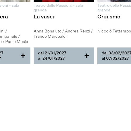
ioni – sala
Teatro delle Passioni – sala
Teatro delle Passio
grande
grande
era
La vasca
Orgasmo
ni /
Anna Bonaiuto / Andrea Renzi /
Niccolò Fettarap
ampanale /
Franco Marcoaldi
o / Paolo Musio
27
dal 21/01/2027
dal 03/02/202
+
+
7
al 24/01/2027
al 07/02/2027