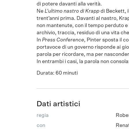
di potere davanti alla verità.
Ne
L’ultimo nastro di Krapp
di Beckett, i
trent’anni prima. Davanti al nastro, Kra
non mantenute, con il tempo perduto e c
archivio, traccia, residuo di una vita ch
In
Press Conference
, Pinter sposta il c
portavoce di un governo risponde ai gior
parola per ricordare, ma per nascondere
In entrambi i casi, la parola non consola
Durata: 60 minuti
Dati artistici
regia
Robe
con
Renat