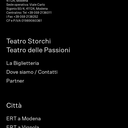
41124, Modena
Sede operativa: Viale Carlo
Sigonio 50/4, 41124, Modena
Centralino: Tel +39 059 2136011
| Fax +39 059 2138252
CF e P.IVA 01989060361
Teatro Storchi
Teatro delle Passioni
La Biglietteria
Dove siamo / Contatti
Partner
Città
ERT a Modena
ERT a Vignola