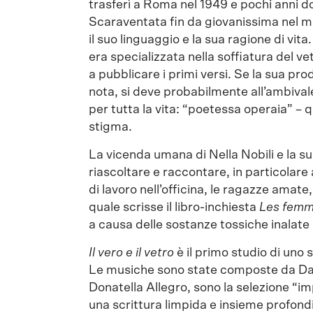
trasferì a Roma nel 1949 e pochi anni do
Scaraventata fin da giovanissima nel mo
il suo linguaggio e la sua ragione di vita.
era specializzata nella soffiatura del vet
a pubblicare i primi versi. Se la sua p
nota, si deve probabilmente all’ambival
per tutta la vita: “poetessa operaia” – 
stigma.
La vicenda umana di Nella Nobili e la su
riascoltare e raccontare, in particolare
di lavoro nell’officina, le ragazze amat
quale scrisse il libro-inchiesta
Les femm
a causa delle sostanze tossiche inalate l
Il vero e il vetro
è il primo studio di uno 
Le musiche sono state composte da Daniel
Donatella Allegro, sono la selezione “imp
una scrittura limpida e insieme profond