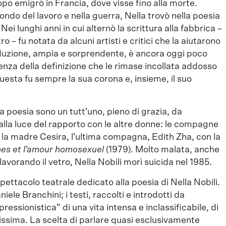
po emigrò in Francia, dove visse fino alla morte.
ndo del lavoro e nella guerra, Nella trovò nella poesia
 Nei lunghi anni in cui alternò la scrittura alla fabbrica –
ro – fu notata da alcuni artisti e critici che la aiutarono
roduzione, ampia e sorprendente, è ancora oggi poco
enza della definizione che le rimase incollata addosso
questa fu sempre la sua corona e, insieme, il suo
a poesia sono un tutt’uno, pieno di grazia, da
 alla luce del rapporto con le altre donne: le compagne
e, la madre Cesira, l’ultima compagna, Edith Zha, con la
es et l’amour homosexuel
(1979). Molto malata, anche
avorando il vetro, Nella Nobili morì suicida nel 1985.
spettacolo teatrale dedicato alla poesia di Nella Nobili.
e Branchini; i testi, raccolti e introdotti da
ressionistica” di una vita intensa e inclassificabile, di
issima. La scelta di parlare quasi esclusivamente