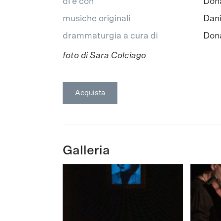
di e con
Dona
musiche originali
Dani
drammaturgia a cura di
Dona
foto di Sara Colciago
Acquista
Galleria