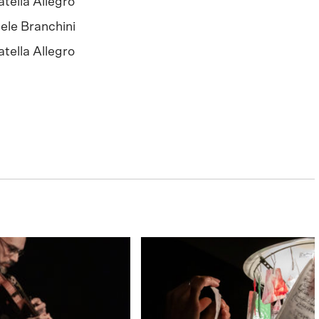
tella Allegro
ele Branchini
tella Allegro