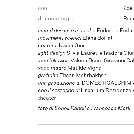
con
Zoe 
drammaturgia
Ricc
sound design e musiche
Federica Furlan
movimenti scenici
Elena Boillat
costumi
Nadia Gini
light design
Silvia Laureti
e
Isadora Giun
voci follower
Valeria Bono, Giovanni Ca
voce madre
Matilde Vigna
grafiche
Ehsan Mehrbakhsh
una produzione di
DOMESTICALCHIMI
con il sostegno di
Ilinxarium Residenze A
theater
foto di Soheil Raheli e Francesca Merli