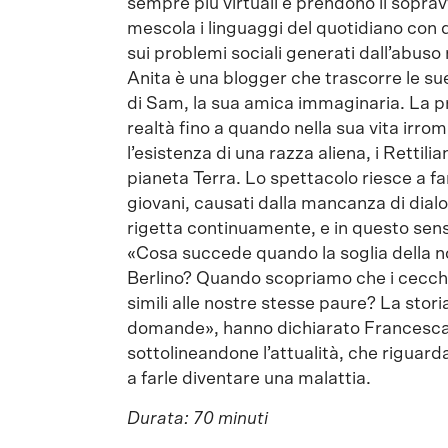
sempre più virtuali e prendono il soprav
mescola i linguaggi del quotidiano con qu
sui problemi sociali generati dall’abuso
Anita è una blogger
che trascorre le su
di Sam, la sua amica immaginaria. La pr
realtà fino a quando nella sua vita irrom
l’esistenza di una razza aliena, i Rettil
pianeta Terra. Lo spettacolo riesce a far 
giovani, causati dalla mancanza di dial
rigetta continuamente, e in questo sens
«Cosa succede quando la soglia della no
Berlino? Quando scopriamo che i cecchin
simili alle nostre stesse paure? La stori
domande», hanno dichiarato Francesca M
sottolineandone l’attualità, che riguard
a farle diventare una malattia.
Durata: 70 minuti