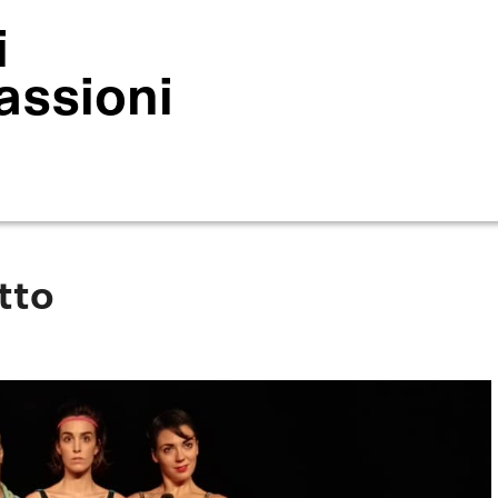
i
assioni
tto