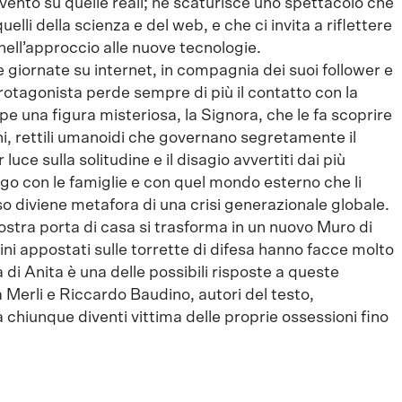
vento su quelle reali; ne scaturisce uno spettacolo che
elli della scienza e del web, e che ci invita a riflettere
 nell’approccio alle nuove tecnologie.
e giornate su internet, in compagnia dei suoi follower
e
otagonista perde sempre di più il contatto con la
pe una figura misteriosa, la Signora, che le fa scoprire
iani, rettili umanoidi che governano segretamente il
luce sulla solitudine e il disagio avvertiti dai più
ogo con le famiglie e con quel mondo esterno che li
o diviene metafora di una crisi generazionale globale.
stra porta di casa si trasforma in un nuovo Muro di
i appostati sulle torrette di difesa hanno facce molto
a di Anita è una delle possibili risposte a queste
erli e Riccardo Baudino, autori del testo,
a chiunque diventi vittima delle proprie ossessioni fino