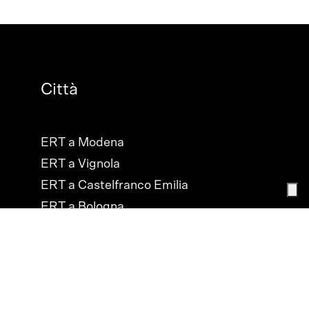
Città
ERT a Modena
ERT a Vignola
ERT a Castelfranco Emilia
ERT a Bologna
ERT a Cesena