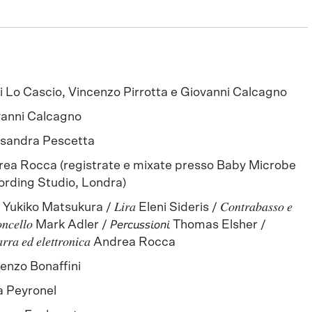
i Lo Cascio, Vincenzo Pirrotta e Giovanni Calcagno
anni Calcagno
ssandra Pescetta
ea Rocca (registrate e mixate presso Baby Microbe
rding Studio, Londra)
𝑒 Yukiko Matsukura / 𝐿𝑖𝑟𝑎 Eleni Sideris / 𝐶𝑜𝑛𝑡𝑟𝑎𝑏𝑎𝑠𝑠𝑜 𝑒
𝑙𝑜𝑛𝑐𝑒𝑙𝑙𝑜 Mark Adler / 𝘗𝘦𝘳𝘤𝘶𝘴𝘴𝘪𝘰𝘯𝘪 Thomas Elsher /
𝑎𝑟𝑟𝑎 𝑒𝑑 𝑒𝑙𝑒𝑡𝑡𝑟𝑜𝑛𝑖𝑐𝑎 Andrea Rocca
enzo Bonaffini
 Peyronel