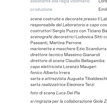
assistente alla regia volontario
Lor
produzione
Emil
scene costruite e decorate presso
il La
responsabile del Laboratorio e capo cos
costruttori
Sergio Puzzo con Tiziano B
scenografe
decoratrici
Ludovica Sitti c
Passanti, Martina Perrone
marionette e maschere
Ezio Scandurra
direttore tecnico
Massimo Gianaroli
direttore di scena
Claudio Bellagamba
capo elettricista
Lorenzo Maugeri
fonico
Alberto Irrera
sarta e attrezzista
Augusta Tibaldesch
sarta realizzatrice
Eleonora Terzi
foto di scena Luca Del Pia
si ringrazia per la collaborazione Giole Z