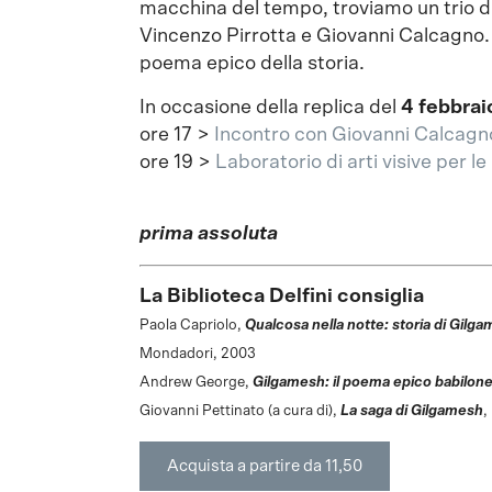
macchina del tempo, troviamo un trio d
Vincenzo Pirrotta e Giovanni Calcagno. 
poema epico della storia.
In occasione della replica del
4 febbrai
ore 17 >
Incontro con Giovanni Calcagno
ore 19 >
Laboratorio di arti visive per l
prima assoluta
La Biblioteca Delfini consiglia
Paola Capriolo,
Qualcosa nella notte: storia di Gilga
Mondadori, 2003
Andrew George,
Gilgamesh: il poema epico babilones
Giovanni Pettinato (a cura di),
La saga di Gilgamesh
,
Acquista a partire da 11,50