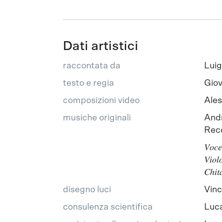
Dati artistici
raccontata da
Luig
testo e regia
Giov
composizioni video
Ale
musiche originali
Andr
Reco
𝑉𝑜𝑐
𝑉𝑖𝑜
𝐶ℎ𝑖𝑡
disegno luci
Vinc
consulenza scientifica
Luca