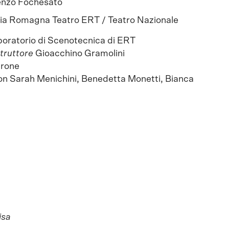
enzo Fochesato
ia Romagna Teatro ERT / Teatro Nazionale
boratorio di Scenotecnica di ERT
truttore
Gioacchino Gramolini
arone
on Sarah Menichini, Benedetta Monetti, Bianca
i
isa