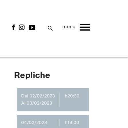
menu
menu
search
Repliche
Dal 02/02/2023
h20:30
Al 03/02/2023
04/02/2023
h19:00