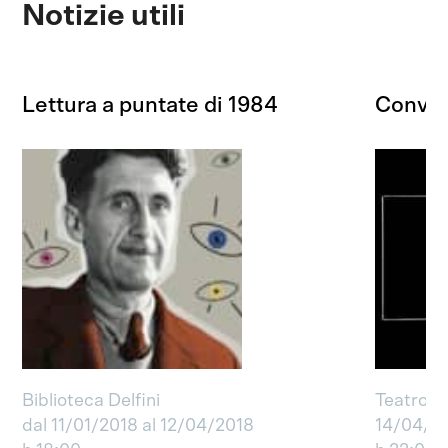
Notizie utili
Lettura a puntate di 1984
Conver
Biblioteca Delfini
Teatro de
dal 11/01/2018 al 12/04/2018
14/04/2