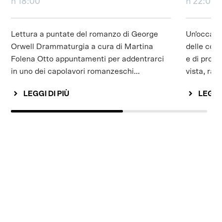
h 18:00
h 22:00
Lettura a puntate del romanzo di George
Un'occasio
Orwell Drammaturgia a cura di Martina
delle com
Folena Otto appuntamenti per addentrarci
e di pross
in uno dei capolavori romanzeschi...
vista, rac
LEGGI DI PIÙ
LEGGI 