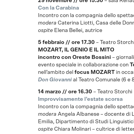
29 novembre // ore 15.30
– sala Rena
Con la Carabina
Incontro con la compagnia dello spetta
modera
Caterina Liotti, Casa delle Do
ospite
Elena Bellei, autrice
5 febbraio // ore 17.30
– Teatro Storch
MOZART, IL GENIO E IL MITO
incontro con Oreste Bossini
– giorna
evento speciale in collaborazione con
T
nell’ambito del
focus MOZART
in occa
Don Giovanni
al Teatro Comunale (6 e 8
14 marzo // ore 16.30
– Teatro Storchi
Improvvisamente l’estate scorsa
Incontro con la compagnia dello spetta
modera
Angela Albanese – docente di 
Emilia, Dipartimento di Studi Linguistici
ospite
Chiara Molinari – cultrice di let