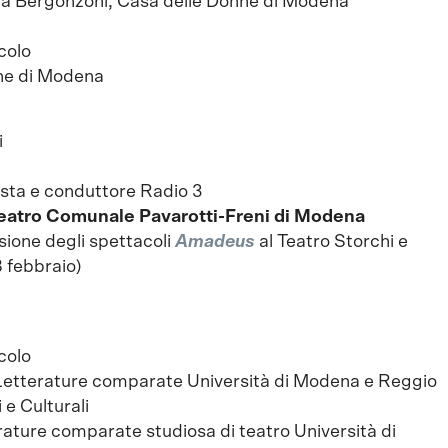
ta Bergonzoni, Casa delle Donne di Modena
colo
nne di Modena
i
lista e conduttore Radio 3
eatro Comunale Pavarotti-Freni di Modena
sione degli spettacoli
Amadeus
al Teatro Storchi e
 febbraio)
colo
Letterature comparate Università di Modena e Reggio
 e Culturali
terature comparate studiosa di teatro Università di