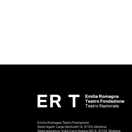
Emilia Romagna Teatro Fondazione
Sede legale: Largo Garibaldi 15, 41124, Modena
Sede operativa: Viale Carlo Sigonio 50/4, 41124, Modena