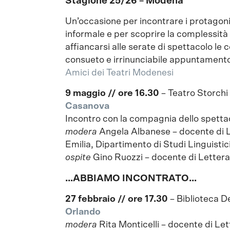
Stagione 25/26 – Modena
Un’occasione per incontrare i protagonis
informale e per scoprire la complessità
affiancarsi alle serate di spettacolo le 
consueto e irrinunciabile appuntament
Amici dei Teatri Modenesi
9 maggio // ore 16.30
– Teatro Storchi
Casanova
Incontro con la compagnia dello spetta
modera
Angela Albanese – docente di 
Emilia, Dipartimento di Studi Linguistici
ospite
Gino Ruozzi – docente di Letterat
…ABBIAMO INCONTRATO…
27 febbraio // ore 17.30
– Biblioteca D
Orlando
modera
Rita Monticelli – docente di Lett