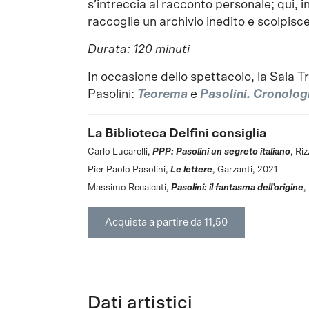
s’intreccia al racconto personale; qui, 
raccoglie un archivio inedito e scolpisce
Durata: 120 minuti
In occasione dello spettacolo, la Sala T
Pasolini:
Teorema
e
Pasolini. Cronologi
La Biblioteca Delfini consiglia
Carlo Lucarelli,
PPP: Pasolini un segreto italiano
, Ri
Pier Paolo Pasolini,
Le lettere
, Garzanti, 2021
Massimo Recalcati,
Pasolini: il fantasma dell’origine
,
Acquista a partire da 11,50
Dati artistici