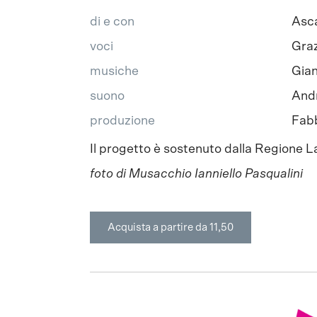
di e con
Asca
voci
Graz
musiche
Gian
suono
And
produzione
Fabb
Il progetto è sostenuto dalla Regione L
foto di Musacchio Ianniello Pasqualini
Acquista a partire da 11,50