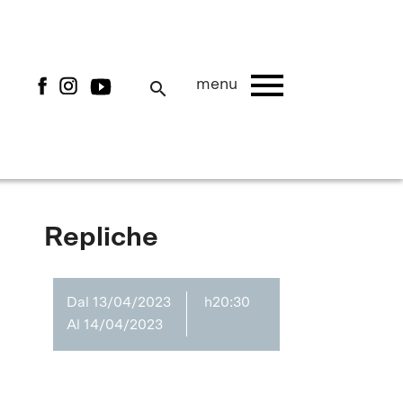
menu
menu
search
Repliche
Dal 13/04/2023
h20:30
Al 14/04/2023