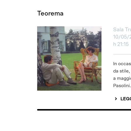
Teorema
Sala Tr
10/05/
h 21:15
In occas
da stile
a maggi
Pasolini.
LEGG