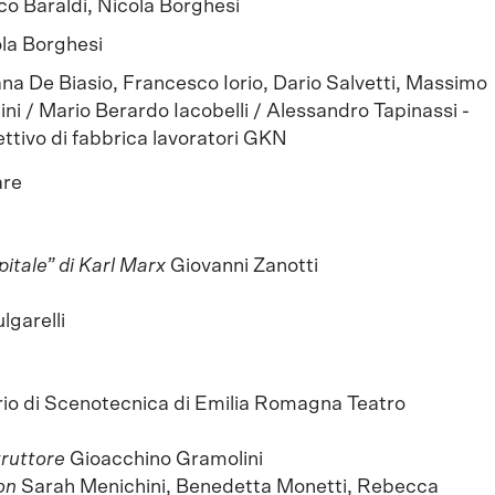
co Baraldi, Nicola Borghesi
la Borghesi
ana De Biasio, Francesco Iorio, Dario Salvetti, Massimo
ini / Mario Berardo Iacobelli / Alessandro Tapinassi -
ettivo di fabbrica lavoratori GKN
are
pitale” di Karl Marx
Giovanni Zanotti
lgarelli
io di Scenotecnica di Emilia Romagna Teatro
truttore
Gioacchino Gramolini
on
Sarah Menichini, Benedetta Monetti, Rebecca