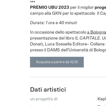
•••
PREMIO UBU 2023
per il miglior
proge
campo alla GKN per lo spettacolo
Il Ca
Durata: 1 ora e 40 minuti
In occasione dello spettacolo
a Bologn
presentazione del libro
IL CAPITALE. Un
Donati, Luca Sossella Editore– Collana
presso il DAMS dell’Università di Bolo
Acquista a partire da 10,10
Dati artistici
un progetto di
Kep