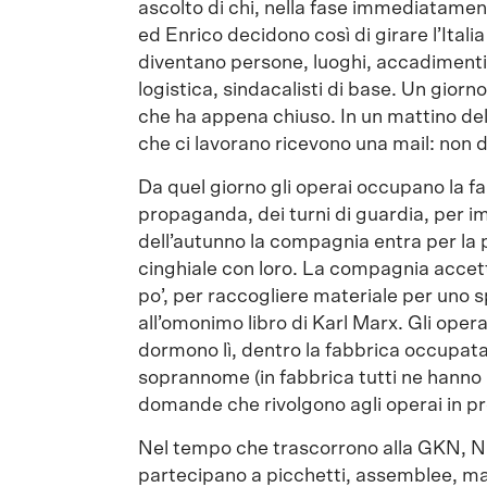
ascolto di chi, nella fase immediatamen
ed Enrico decidono così di girare l’Italia
diventano persone, luoghi, accadimenti. 
logistica, sindacalisti di base. Un gior
che ha appena chiuso. In un mattino dell’
che ci lavorano ricevono una mail: non de
Da quel giorno gli operai occupano la f
propaganda, dei turni di guardia, per i
dell’autunno la compagnia entra per la pr
cinghiale con loro. La compagnia accett
po’, per raccogliere materiale per uno 
all’omonimo libro di Karl Marx. Gli opera
dormono lì, dentro la fabbrica occupat
soprannome (in fabbrica tutti ne hanno 
domande che rivolgono agli operai in pr
Nel tempo che trascorrono alla GKN, Nic
partecipano a picchetti, assemblee, ma