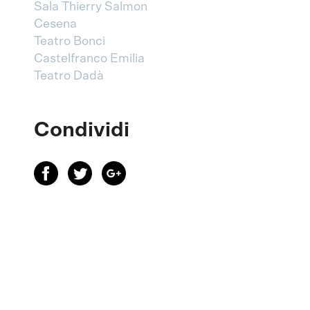
Sala Thierry Salmon
Cesena
Teatro Bonci
Castelfranco Emilia
Teatro Dadà
Condividi