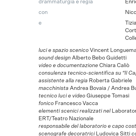
drammaturgia e regia
Enri
con
Nico
e
Tizi
Cort
Coll
luci e spazio scenico
Vincent Longuem
sound design
Alberto Bebo Guidetti
video e documentazione
Chiara Caliò
consulenza tecnico-scientifica su “Il Ca
assistente alla regia
Roberta Gabriele
macchinista
Andrea Bovaia / Andrea Bu
tecnico luci e video
Giuseppe Tomasi
fonico
Francesco Vacca
elementi scenici realizzati nel
Laborator
ERT/Teatro Nazionale
responsabile del laboratorio e capo cos
scenografe decoratrici
Ludovica Sitti
c