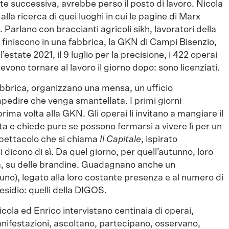
te successiva, avrebbe perso il posto di lavoro. Nicola
 alla ricerca di quei luoghi in cui le pagine di Marx
Parlano con braccianti agricoli sikh, lavoratori della
no finiscono in una fabbrica, la GKN di Campi Bisenzio,
estate 2021, il 9 luglio per la precisione, i 422 operai
vono tornare al lavoro il giorno dopo: sono licenziati.
abbrica, organizzano una mensa, un ufficio
mpedire che venga smantellata. I primi giorni
ima volta alla GKN. Gli operai li invitano a mangiare il
a e chiede pure se possono fermarsi a vivere lì per un
spettacolo che si chiama
Il Capitale
, ispirato
i dicono di sì. Da quel giorno, per quell’autunno, loro
a, su delle brandine. Guadagnano anche un
uno), legato alla loro costante presenza e al numero di
esidio: quelli della DIGOS.
ola ed Enrico intervistano centinaia di operai,
nifestazioni, ascoltano, partecipano, osservano,